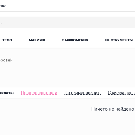
вка
ТЕЛО
МАКИЯЖ
ПАРФЮМЕРИЯ
ИНСТРУМЕНТЫ
бровей
ровать:
По релевантности
По наименованию
Сначала деш
Ничего не найдено