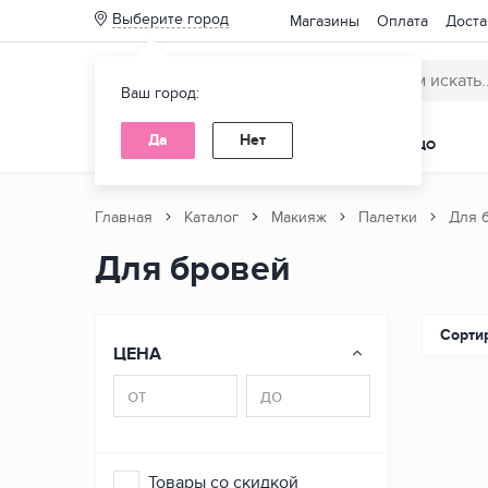
Выберите город
Магазины
Оплата
Доста
Ваш город:
Да
Нет
КАТАЛОГ ТОВАРОВ
ВОЛОСЫ
ЛИЦО
Главная
Каталог
Макияж
Палетки
Для 
Для бровей
Нет
Сорти
ЦЕНА
Товары со скидкой