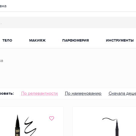
вка
ТЕЛО
МАКИЯЖ
ПАРФЮМЕРИЯ
ИНСТРУМЕНТЫ
ка
ровать:
По релевантности
По наименованию
Сначала деш