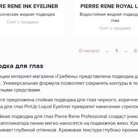
RE RENE INK EYELINER
PIERRE RENE ROYAL L
сическая жидкая подводка
Водостойкая жидкая подвод
глаз
Снят с продажи
Снят с продажи
В начало
←
1
→
В
дка для глаз
кции интернет-магазина «Гребень» представлена подводка д
. Универсальная формула позволяет сохранять контуры в те
тными средствами.
оге предложена стойкая подводка для глаз черного, коричне
а для глаз PinUp Liquid Eyeliner превратит нанесение стрело
йкая подводка для глаз Pierre Rene Professional создаст у
 аппликатора линии мягко наносятся на подвижное веко. Кр
ивает глубиной оттенков. Кремовая текстура глубоко проник