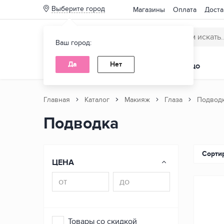
Выберите город
Магазины
Оплата
Доста
Ваш город:
Да
Нет
КАТАЛОГ ТОВАРОВ
ВОЛОСЫ
ЛИЦО
Главная
Каталог
Макияж
Глаза
Подвод
Подводка
Нет
Сорти
ЦЕНА
Товары со скидкой