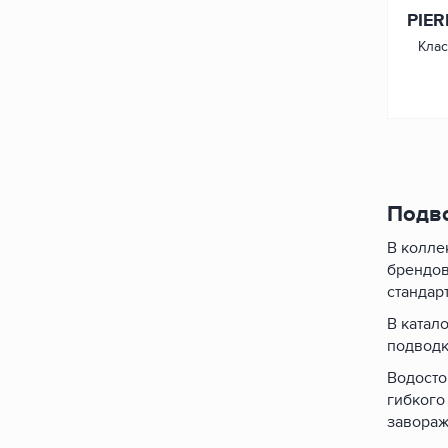
PIER
Клас
Подво
В колле
брендов
стандар
В катал
подводк
Водосто
гибкого
завораж