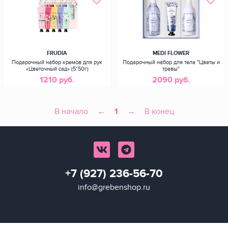
FRUDIA
MEDI FLOWER
Подарочный набор кремов для рук
Подарочный набор для тела "Цветы и
«Цветочный сад» (5*50г)
травы"
1210 руб.
2090 руб.
В начало
←
1
→
В конец
+7 (927) 236-56-70
info@grebenshop.ru