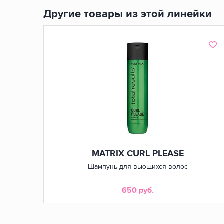
Другие товары из этой линейки
MATRIX CURL PLEASE
Шампунь для вьющихся волос
650 руб.