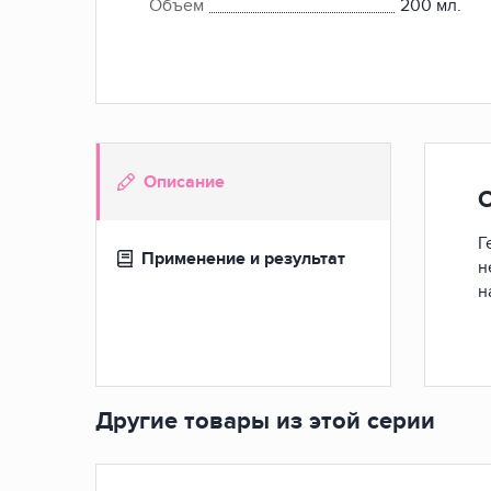
Объем
200 мл.
Описание
Г
Применение и результат
н
н
Другие товары из этой серии