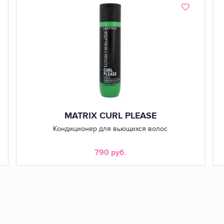
MATRIX CURL PLEASE
Кондиционер для вьющихся волос
790 руб.