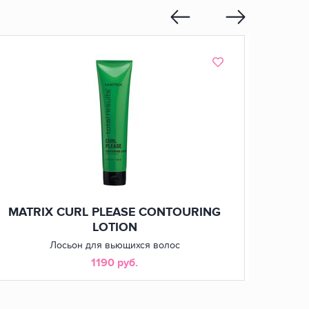
MATRIX CURL PLEASE CONTOURING
LOTION
Лосьон для вьющихся волос
1190 руб.