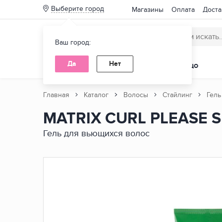
Выберите город
Магазины
Оплата
Доста
Ваш город:
Да
Нет
КАТАЛОГ ТОВАРОВ
ВОЛОСЫ
ЛИЦО
Главная
Каталог
Волосы
Стайлинг
Гель
MATRIX CURL PLEASE 
Нет
Гель для вьющихся волос