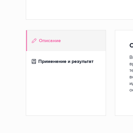
Описание
В
Применение и результат
в
т
в
и
о