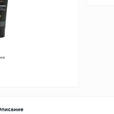
рея
Описание