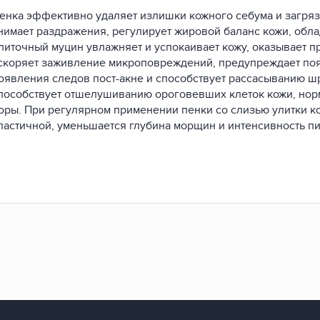
енка эффективно удаляет излишки кожного себума и загряз
нимает раздражения, регулирует жировой баланс кожи, обл
литочный муцин увлажняет и успокаивает кожу, оказывает п
скоряет заживление микроповреждений, предупреждает поя
оявления следов пост-акне и способствует рассасыванию шр
пособствует отшелушиванию ороговевших клеток кожи, норм
оры. При регулярном применении пенки со слизью улитки ко
ластичной, уменьшается глубина морщин и интенсивность п