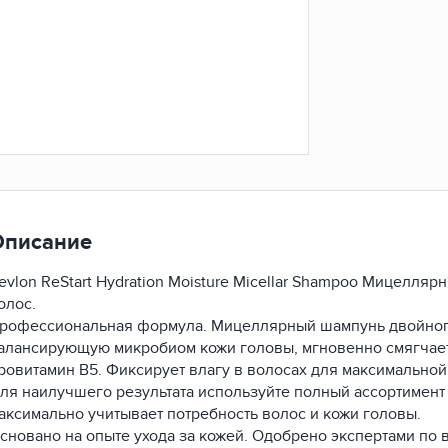
Описание
evlon ReStart Hydration Moisture Micellar Shampoo Мицелля
олос.
рофессиональная формула. Мицеллярный шампунь двойного
алансирующую микробиом кожи головы, мгновенно смягчает 
ровитамин В5. Фиксирует влагу в волосах для максимальной
ля наилучшего результата используйте полный ассортимент R
аксимально учитывает потребность волос и кожи головы.
сновано на опыте ухода за кожей. Одобрено экспертами по 