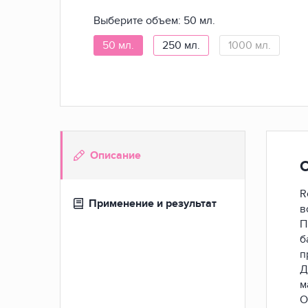
Выберите объем:
50 мл.
50 мл.
250 мл.
1000 мл.
Описание
R
Применение и результат
в
П
б
п
Д
м
О