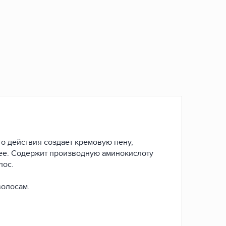
 действия создает кремовую пену,
 ее. Содержит производную аминокислоту
лос.
волосам.