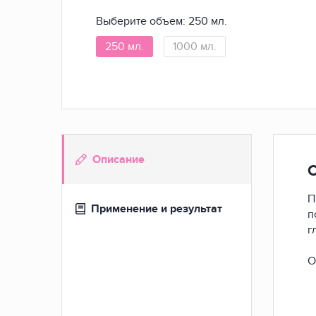
Выберите объем:
250 мл.
250 мл.
1000 мл.
Описание
П
Применение и результат
п
г
О