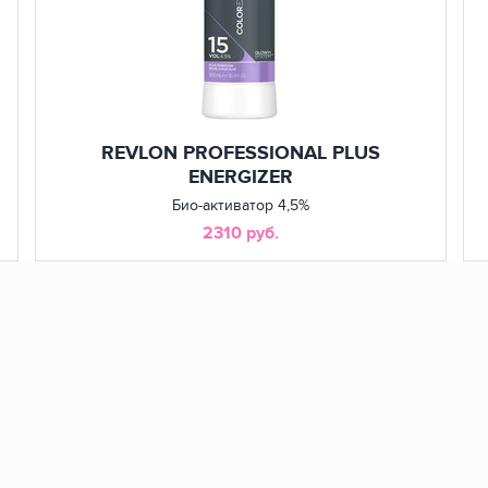
7.40
7.41
nde
Intense Light Copper
Dark Chestnut Ash Blonde
9
9.11
de
Very Light Blond
Very Light Iridescent ASH Blonde
REVLON PROFESSIONAL PLUS
ENERGIZER
ристика
Био-активатор 4,5%
2310 руб.