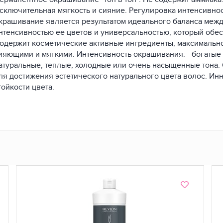
Lilac
Dark Brown
сключительная мягкость и сияние. Регулировка интенсивно
крашивание является результатом идеального баланса межд
нтенсивностью ее цветов и универсальностью, который обе
одержит косметические активные ингредиенты, максимально
5.25
5.3
ияющими и мягкими. Интенсивность окрашивания: - богатые 
Light Iridescent Mahogany Brown
Light Golden Brown
атуральные, теплые, холодные или очень насыщенные тона
ля достижения эстетического натурального цвета волос. И
тойкости цвета.
500
55.20
Pink
6.3
6.4
scent Blonde
Dark Gold Blonde
Dark Copper Blonde
66.66
7
Intense Purple Red
Medium Blonde