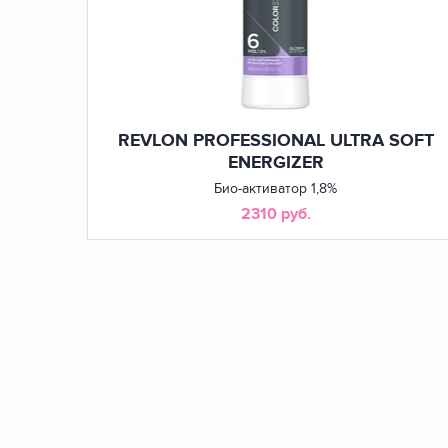
7.3
7.31
7.34
Medium Golden Blond
Medium Golden Ash Blonde
Medium Gold Copper Blo
7.43
77.60
8.3
Medium Copper Golden Blonde
Intense Light Red
Light Golden Blon
REVLON PROFESSIONAL ULTRA SOFT
ENERGIZER
9.31
9.32
Неизвестная характе
Био-активатор 1,8%
Very Light Golden Ash Blonde
Very Light Gold Iridescent Blonde
Неизвестная характеристика
2310 руб.