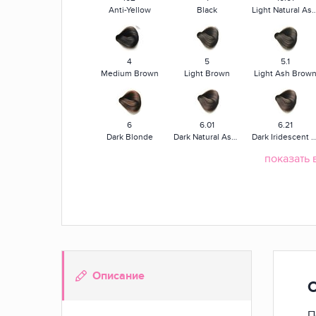
Anti-Yellow
Black
Light Natural Ash B
4
5
5.1
Medium Brown
Light Brown
Light Ash Brow
6
6.01
6.21
Dark Blonde
Dark Natural Ash Blonde
Dark Iridescent Ash Blo
показать 
7.12
7.24
77.40
Medium Ash Iridescent Blonde
Medium Iridescent Copper Blonde
Intense Light Copper
8.12
8.2
8.21
Light Ash Iridescent Blonde
Light Iridescent Blonde
8.21
Описание
П
9.3
000
2.10